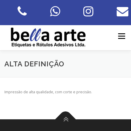
Pular
para
o
conteúdo
Menu
SOBRE NÓS
PROCESSOS DE IMPRESSÃO
ALTA DEFINIÇÃO
SEGMENTOS
PRODUTOS
CONTATO
Impressão de alta qualidade, com corte e precisão.